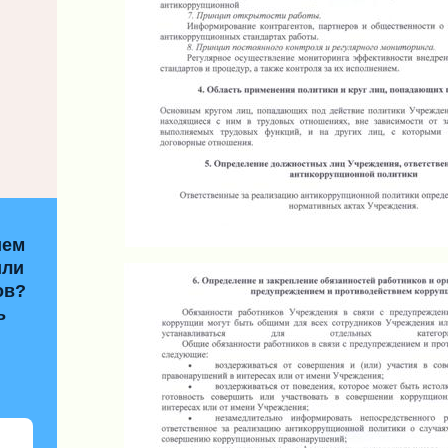
ием
или
ов?
ь