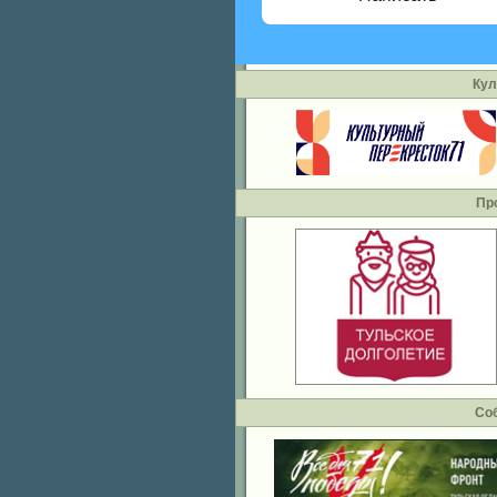
Кул
Пр
Со