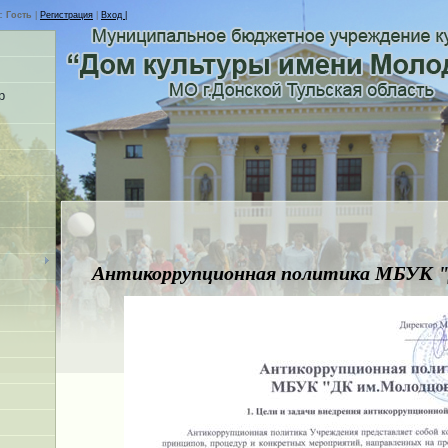
с
Гость
|
Регистрация
|
Вход |
р
Антикоррупционная политика МБУК 