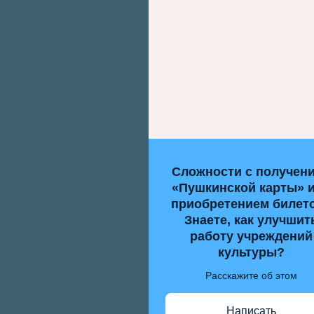
Сложности с получен
«Пушкинской карты» 
приобретением билет
Знаете, как улучшит
работу учреждений
культуры?
Расскажите об этом
Написать