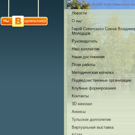
Воскресенье, 09.08.2026, 14:45 |
Приветствую Ва
Новости
О нас
Герой Советского Союза Владими
Молодцов
Руководитель
Наш коллектив
Наши достижения
План работы
Методическая копилка
Подведомственные организации
Клубные формирования
Контакты
3D кинозал
Анонсы
Тульское долголетие
Виртуальная выставка