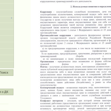
Поиск
 о ДК