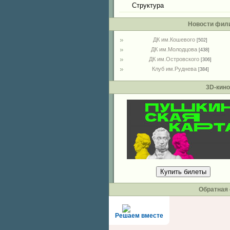
Структура
Новости фил
ДК им.Кошевого
[502]
ДК им.Молодцова
[438]
ДК им.Островского
[306]
Клуб им.Руднева
[384]
3D-кино
Купить билеты
Обратная 
Решаем вместе