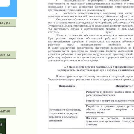
ьтура
оекты
бытия