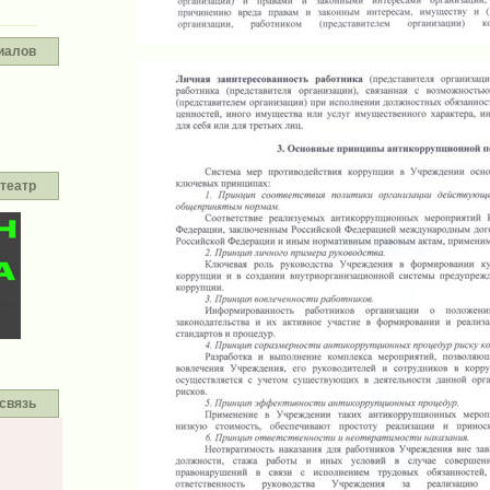
иалов
театр
связь