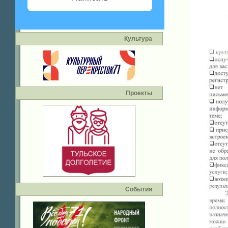
Культура
Проекты
События