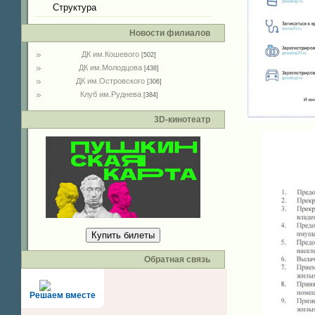
Структура
Новости филиалов
ДК им.Кошевого
[502]
ДК им.Молодцова
[438]
ДК им.Островского
[306]
Клуб им.Руднева
[384]
3D-кинотеатр
Купить билеты
Обратная связь
Решаем вместе