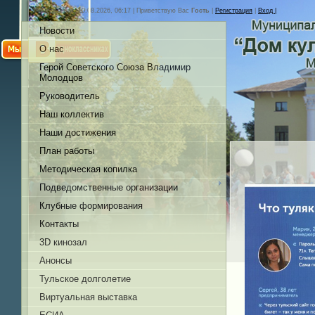
Понедельник, 10.08.2026, 06:17 |
Приветствую Вас
Гость
|
Регистрация
|
Вход |
Новости
О нас
Герой Советского Союза Владимир
Молодцов
Руководитель
Наш коллектив
Наши достижения
План работы
Методическая копилка
Подведомственные организации
Клубные формирования
Контакты
3D кинозал
Анонсы
Тульское долголетие
Виртуальная выставка