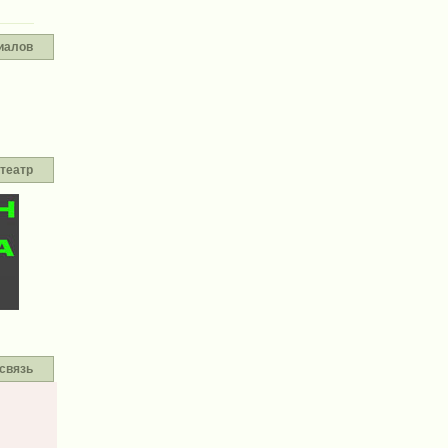
иалов
театр
связь