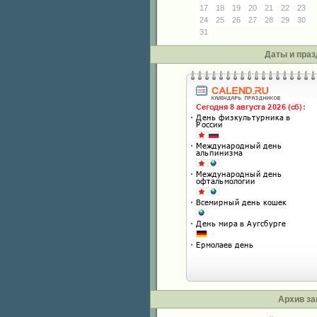
17
18
19
20
21
22
23
24
25
26
27
28
29
30
31
Даты и праз
Архив за