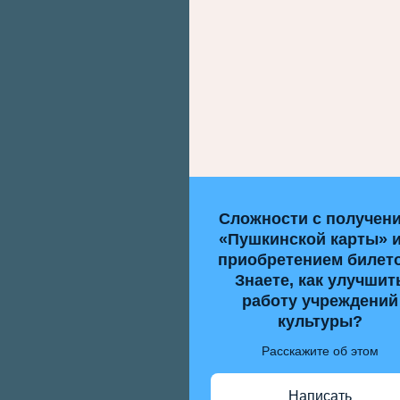
Сложности с получен
«Пушкинской карты» 
приобретением билет
Знаете, как улучшит
работу учреждений
культуры?
Расскажите об этом
Написать