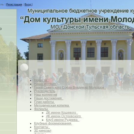
сть
|
Регистрация
|
Вход |
р
Новости
Наша история
Герой Советского Союза Владимир Молодцов
Руководитель
Наш коллектив
Наши достижения
План работы
Методическая копилка
Филиалы
ДК имени Кошевого
ДК имени Островского
Клуб имени Руднева
Клубные формирования
Контакты
3D кинозал