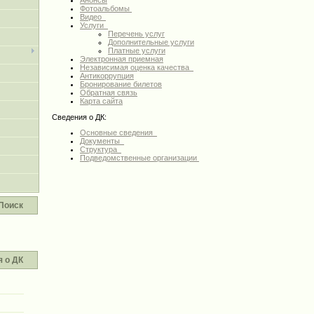
Анонсы
Фотоальбомы
Видео
Услуги
Перечень услуг
Дополнительные услуги
Платные услуги
Электронная приемная
Независимая оценка качества
Антикоррупция
Бронирование билетов
Обратная связь
Карта сайта
Сведения о ДК:
Основные сведения
Документы
Структура
Подведомственные организации
Поиск
 о ДК