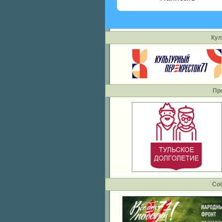
Кул
Пр
Со