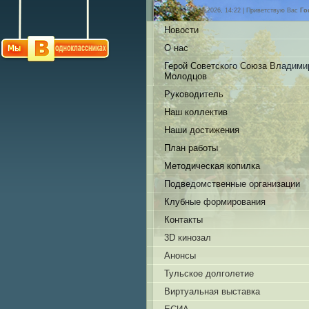
Суббота, 08.08.2026, 14:22 |
Приветствую Вас
Го
Новости
О нас
Герой Советского Союза Владими
Молодцов
Руководитель
Наш коллектив
Наши достижения
План работы
Методическая копилка
Подведомственные организации
Клубные формирования
Контакты
3D кинозал
Анонсы
Тульское долголетие
Виртуальная выставка