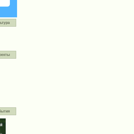
ьтура
оекты
бытия