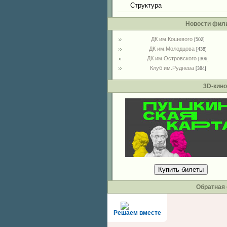
Структура
Новости фил
ДК им.Кошевого
[502]
ДК им.Молодцова
[438]
ДК им.Островского
[306]
Клуб им.Руднева
[384]
3D-кино
Купить билеты
Обратная 
Решаем вместе