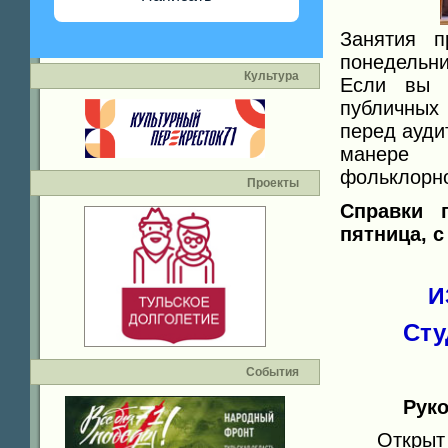
Занятия п
понедельни
Культура
Если вы 
публичных 
перед ауди
манере
фольклорно
Проекты
Справки 
пятница, с 
И
Сту
События
Рук
Открыт 