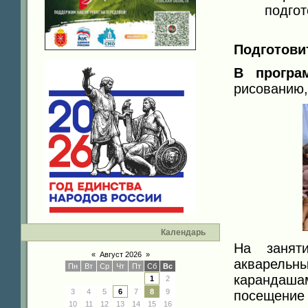
подгот
Подготови
В прогр
рисованию,
Календарь
На заня
«
Август 2026
»
акварель
Пн
Вт
Ср
Чт
Пт
Сб
Вс
карандаш
1
2
3
4
5
6
7
8
9
посещение 
10
11
12
13
14
15
16