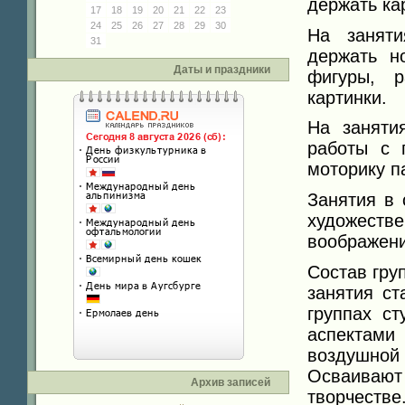
держать ка
17
18
19
20
21
22
23
24
25
26
27
28
29
30
На занят
31
держать н
Даты и праздники
фигуры, 
картинки.
На занят
работы с 
моторику п
Занятия в 
художест
воображени
Состав гру
занятия ст
группах с
аспектами
воздушной
Осваиваю
Архив записей
творчестве