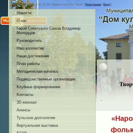
Суббота, 08.08.2026, 20:16 |
Приветствую Вас
Гость
|
Регистрация
|
Вход |
Новости
О нас
Герой Советского Союза Владимир
Молодцов
Руководитель
Наш коллектив
Наши достижения
План работы
Методическая копилка
Подведомственные организации
Твор
Клубные формирования
Контакты
3D кинозал
Анонсы
«Наро
Тульское долголетие
Виртуальная выставка
фольк