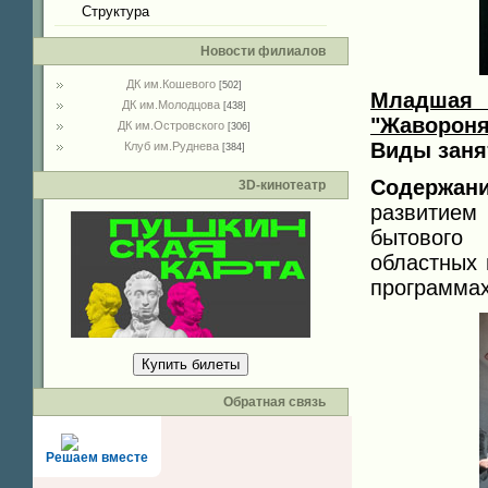
Структура
Новости филиалов
ДК им.Кошевого
[502]
Младша
ДК им.Молодцова
[438]
"Жавороня
ДК им.Островского
[306]
Виды заня
Клуб им.Руднева
[384]
Содержани
3D-кинотеатр
развитием
бытового
областных 
программах
Купить билеты
Обратная связь
Решаем вместе