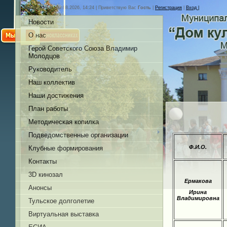
Воскресенье, 09.08.2026, 14:24 |
Приветствую Вас
Гость
|
Регистрация
|
Вход |
Новости
О нас
Герой Советского Союза Владимир
Молодцов
Руководитель
Наш коллектив
Наши достижения
План работы
Методическая копилка
Подведомственные организации
Ф.И.О.
Клубные формирования
Контакты
3D кинозал
Ермакова
Анонсы
Ирина
Владимировна
Тульское долголетие
Виртуальная выставка