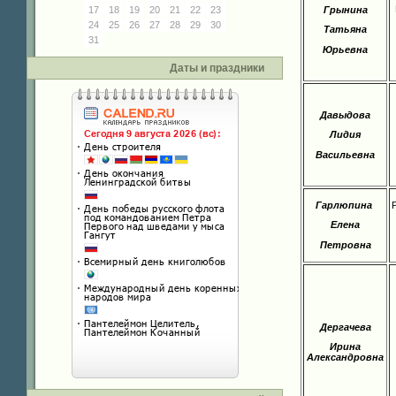
Грынина
17
18
19
20
21
22
23
24
25
26
27
28
29
30
Татьяна
31
Юрьевна
Даты и праздники
Давыдова
Лидия
Васильевна
Гарлюпина
Елена
Петровна
Дергачева
Ирина
Александровна