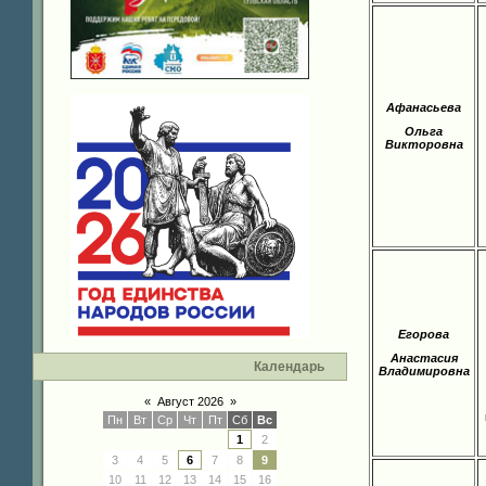
Афанасьева
Ольга
Викторовна
Егорова
Анастасия
Календарь
Владимировна
«
Август 2026
»
Пн
Вт
Ср
Чт
Пт
Сб
Вс
1
2
3
4
5
6
7
8
9
10
11
12
13
14
15
16