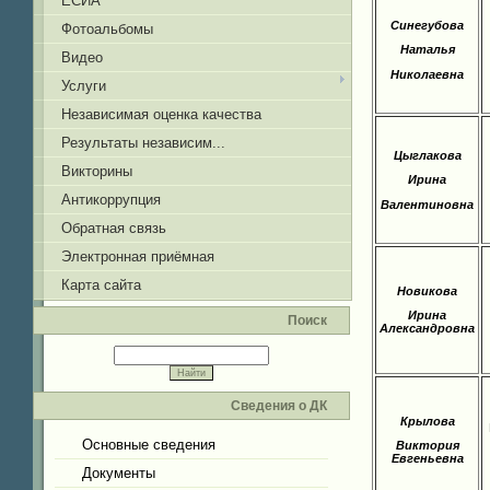
ЕСИА
Синегубова
Фотоальбомы
Наталья
Видео
Николаевна
Услуги
Независимая оценка качества
Результаты независим...
Цыглакова
Викторины
Ирина
Антикоррупция
Валентиновна
Обратная связь
Электронная приёмная
Карта сайта
Новикова
Ирина
Поиск
Александровна
Сведения о ДК
Крылова
Основные сведения
Виктория
Евгеньевна
Документы