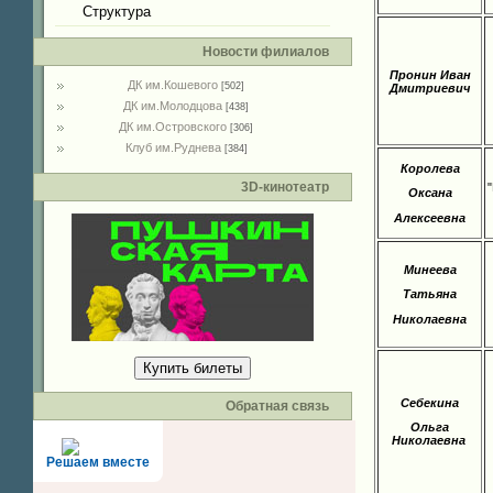
Структура
Новости филиалов
Пронин Иван
ДК им.Кошевого
[502]
Дмитриевич
ДК им.Молодцова
[438]
ДК им.Островского
[306]
Клуб им.Руднева
[384]
Королева
3D-кинотеатр
Оксана
Алексеевна
Минеева
Татьяна
Николаевна
Купить билеты
Себекина
Обратная связь
Ольга
Николаевна
Решаем вместе