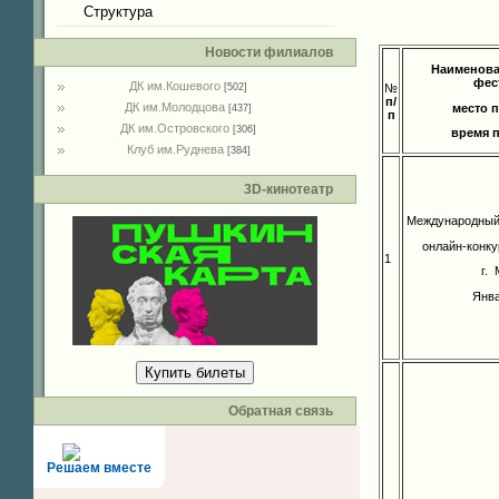
Структура
Новости филиалов
Наименова
фес
ДК им.Кошевого
№
[502]
п/
ДК им.Молодцова
место 
[437]
п
ДК им.Островского
[306]
время 
Клуб им.Руднева
[384]
3D-кинотеатр
Международный
онлайн-конку
1
г.
Янва
Купить билеты
Обратная связь
Решаем вместе