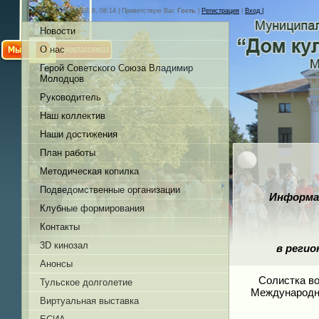
Четверг, 06.08.2026, 08:14 |
Приветствую Вас
Гость
|
Регистрация
|
Вход |
Новости
О нас
Герой Советского Союза Владимир
Молодцов
Руководитель
Наш коллектив
Наши достижения
План работы
Методическая копилка
Подведомственные организации
Информац
Клубные формирования
Контакты
3D кинозал
в регио
Анонсы
Солистка во
Тульское долголетие
Международно
Виртуальная выставка