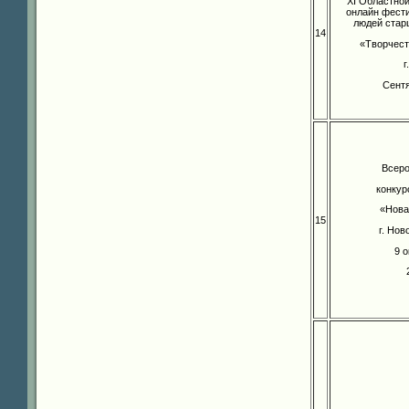
XI Областно
онлайн фести
людей стар
14
«Творчеств
г
Сентя
Всеро
конкур
«Нова
15
г. Но
9 