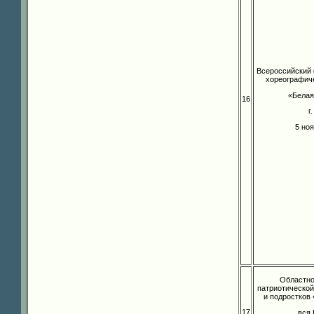
Всероссийский 
хореографиче
«Белая
16
г
5 но
Областно
патриотической
и подростков
17
вся 