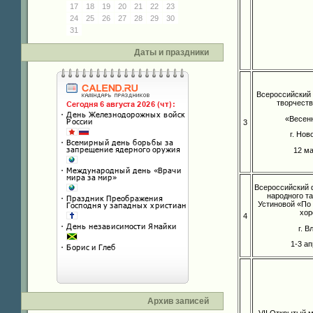
17
18
19
20
21
22
23
24
25
26
27
28
29
30
31
Даты и праздники
Всероссийский 
творчеств
«Весен
3
г. Но
12 м
Всероссийский 
народного та
Устиновой «По
хор
4
г. 
1-3 а
Архив записей
VII Открытый 