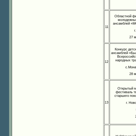
Областной фе
молодежны
ансамблей «
11
г
27 
Конкурс детс
ансамблей «Был
Всероссийс
народных тр
12
c.Мон
28 
Открытый 
фестиваль т
старшего пок
13
г. Но