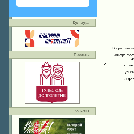
Культура
Всероссийски
Проекты
конкурс-фес
та
2
г. Но
Тульск
27 фев
События