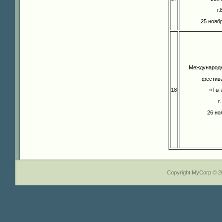
г
25 нояб
Международ
фестива
18
«Ты 
г
26 но
Copyright MyCorp © 2