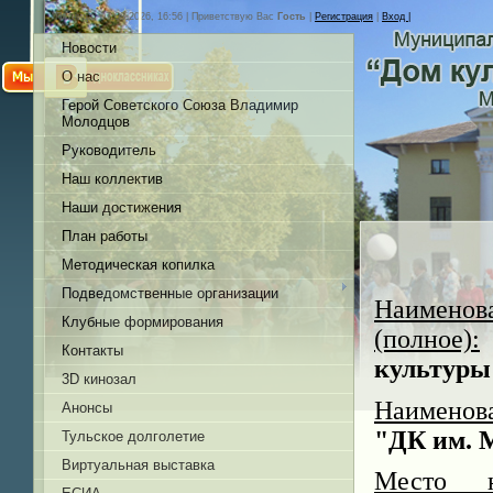
Пятница, 07.08.2026, 16:56 |
Приветствую Вас
Гость
|
Регистрация
|
Вход |
Новости
О нас
Герой Советского Союза Владимир
Молодцов
Руководитель
Наш коллектив
Наши достижения
План работы
Методическая копилка
Подведомственные организации
Наим
Клубные формирования
(полное):
Контакты
культуры
3D кинозал
Наименов
Анонсы
"ДК им. 
Тульское долголетие
Виртуальная выставка
Место н