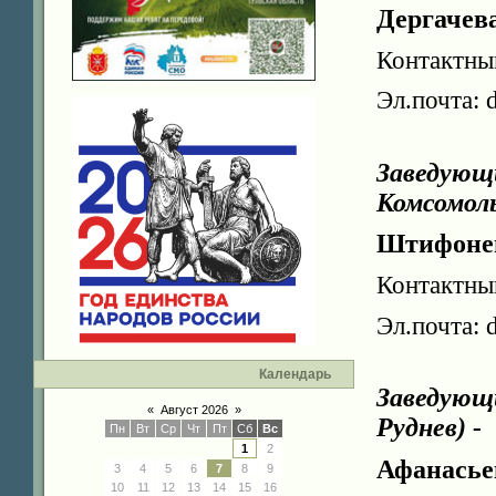
Дергачев
Контактны
Эл.почта: 
Заведующи
Комсомоль
Штифонен
Контактны
Эл.почта: 
Календарь
Заведующи
«
Август 2026
»
Руднев) -
Пн
Вт
Ср
Чт
Пт
Сб
Вс
1
2
Афанасье
3
4
5
6
7
8
9
10
11
12
13
14
15
16