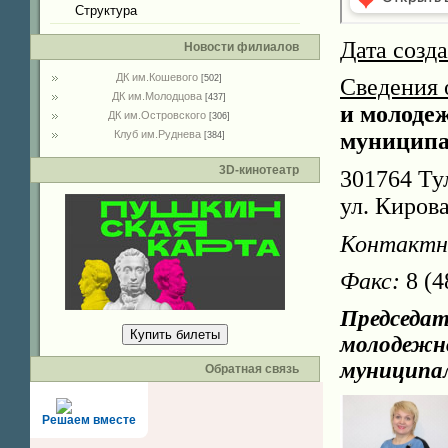
Структура
Дата созд
Новости филиалов
ДК им.Кошевого
[502]
Сведения 
ДК им.Молодцова
[437]
и молоде
ДК им.Островского
[306]
Клуб им.Руднева
муниципа
[384]
3D-кинотеатр
301764 Тул
ул. Кирова
Контактн
Факс:
8 (4
Председат
Купить билеты
молодежн
муниципал
Обратная связь
Решаем вместе