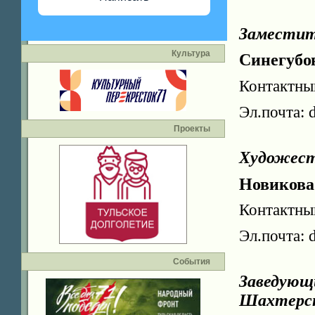
Заместит
Культура
Синегубо
Контактны
Эл.почта: 
Проекты
Художест
Новикова
Контактны
Эл.почта: 
События
Заведующи
Шахтерск