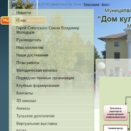
Суббота, 08.08.2026, 17:32 |
Приветствую Вас
Гость
|
Регистрация
|
Вход |
Новости
О нас
Герой Советского Союза Владимир
Молодцов
Руководитель
Наш коллектив
Наши достижения
План работы
Методическая копилка
Подведомственные организации
Клубные формирования
Контакты
3D кинозал
Анонсы
Тульское долголетие
Виртуальная выставка