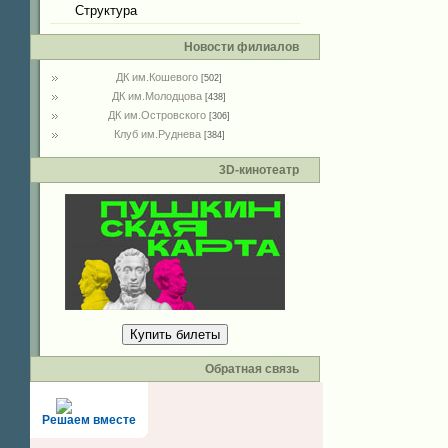
Структура
Новости филиалов
ДК им.Кошевого
[502]
ДК им.Молодцова
[438]
ДК им.Островского
[306]
Клуб им.Руднева
[384]
3D-кинотеатр
Купить билеты
Обратная связь
Решаем вместе