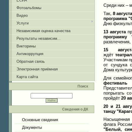
ЕСИА
Среди них – 
Фотоальбомы
Так,
8 август
Видео
программа "
Дню физкульту
Услуги
Независимая оценка качества
13 августа
пр
программу 
Результаты независим...
развлечения,
Викторины
15 август
Антикоррупция
ждёт
театра
Участникам п
Обратная связь
от сундука 
Электронная приёмная
Дома культуры
Карта сайта
Для семейног
фестиваль
Поиск
Представител
попрыгать с
пройдёт
20 ав
20 и 21 авгу
Сведения о ДК
танцу "Караг
Насыщенная п
Основные сведения
флага России
Документы
"Белый, син