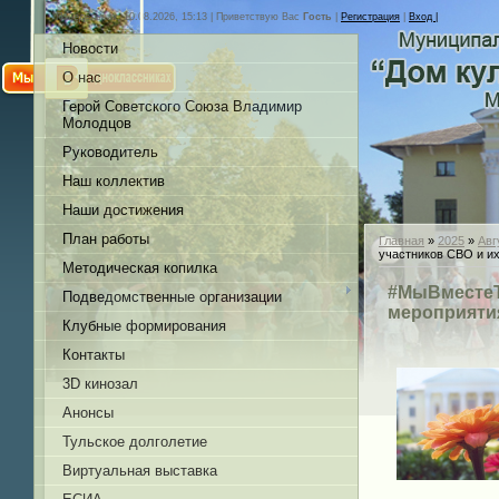
Понедельник, 10.08.2026, 15:13 |
Приветствую Вас
Гость
|
Регистрация
|
Вход |
Новости
О нас
Герой Советского Союза Владимир
Молодцов
Руководитель
Наш коллектив
Наши достижения
План работы
Главная
»
2025
»
Авг
участников СВО и и
Методическая копилка
#МыВместеТ
Подведомственные организации
мероприятия
Клубные формирования
Контакты
3D кинозал
Анонсы
Тульское долголетие
Виртуальная выставка