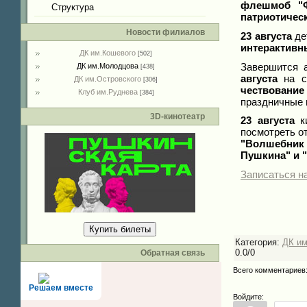
флешмоб "Ф
Структура
патриотичес
Новости филиалов
23 августа
де
интерактивн
ДК им.Кошевого
[502]
Завершится 
ДК им.Молодцова
[438]
августа
на с
ДК им.Островского
[306]
чествование
Клуб им.Руднева
[384]
праздничные 
3D-кинотеатр
23 августа
ки
посмотреть о
"Волшебник
Пушкина" и "
Записаться н
Купить билеты
Категория
:
ДК и
0.0
/
0
Обратная связь
Всего комментариев
Решаем вместе
Войдите: