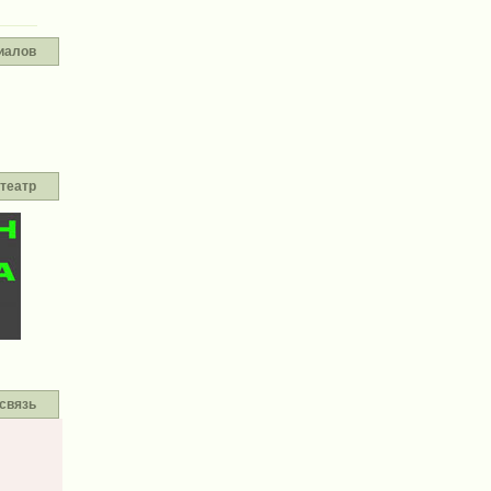
иалов
театр
связь