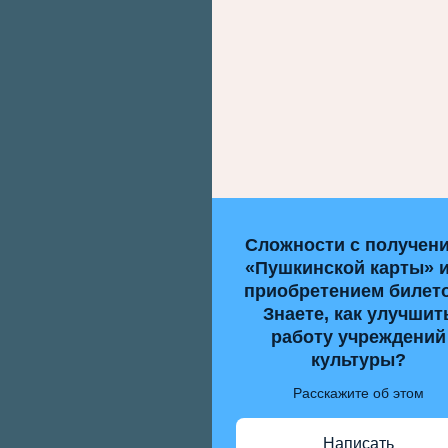
Сложности с получен
«Пушкинской карты» 
приобретением билет
Знаете, как улучшит
работу учреждений
культуры?
Расскажите об этом
Написать