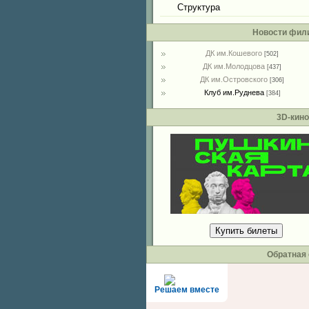
Структура
Новости фил
ДК им.Кошевого
[502]
ДК им.Молодцова
[437]
ДК им.Островского
[306]
Клуб им.Руднева
[384]
3D-кино
Купить билеты
Обратная 
Решаем вместе