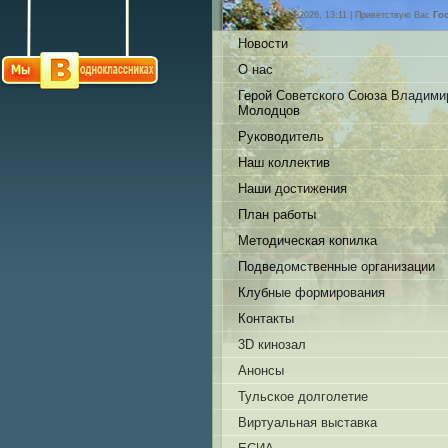
Пятница, 07.08.2026, 13:11 |
Приветствую Вас
Го
Новости
О нас
Герой Советского Союза Владими
Молодцов
Руководитель
Наш коллектив
Наши достижения
План работы
Методическая копилка
Подведомственные организации
Клубные формирования
Контакты
3D кинозал
Анонсы
Тульское долголетие
Виртуальная выставка