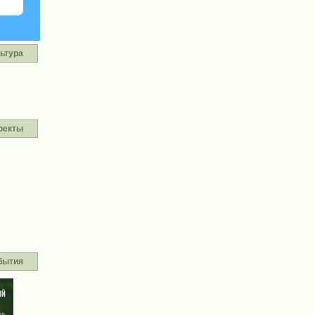
ьтура
оекты
бытия