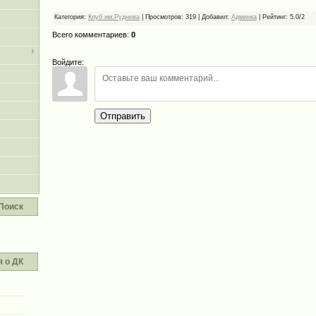
Категория
:
Клуб им.Руднева
|
Просмотров
:
319
|
Добавил
:
Админка
|
Рейтинг
:
5.0
/
2
Всего комментариев
:
0
Войдите:
Отправить
Поиск
 о ДК