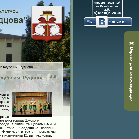
Версия для слабовидящих
 в Клубе им. Руднева
Клубе им. Руднева
19:29
ями и
– день
ервые
первых
таем,
ертная
нования города Донского.
ороду. Яркими танцевальными и
ивы: трио «Сердешные напевы»,
в «Импульс» и гостья программы
 в исполнении Юлии Никуловой.