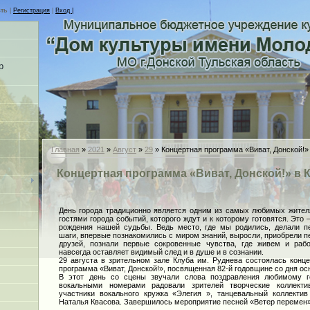
сть
|
Регистрация
|
Вход |
р
Главная
»
2021
»
Август
»
29
» Концертная программа «Виват, Донской!»
Концертная программа «Виват, Донской!» в 
День города традиционно является одним из самых любимых жител
гостями города событий, которого ждут и к которому готовятся. Это 
рождения нашей судьбы. Ведь место, где мы родились, делали п
шаги, впервые познакомились с миром знаний, выросли, приобрели 
друзей, познали первые сокровенные чувства, где живем и рабо
навсегда оставляет видимый след и в душе и в сознании.
29 августа в зрительном зале Клуба им. Руднева состоялась конц
программа «Виват, Донской!», посвященная 82-й годовщине со дня ос
В этот день со сцены звучали слова поздравления любимому г
вокальными номерами радовали зрителей творческие коллект
участники вокального кружка «Элегия », танцевальный коллекти
Наталья Квасова. Завершилось мероприятие песней «Ветер перемен»