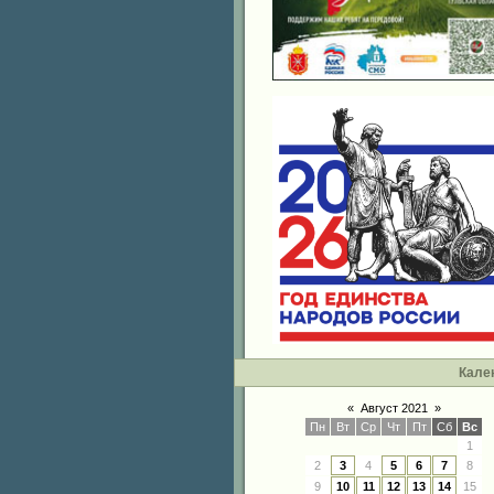
Кале
«
Август 2021
»
Пн
Вт
Ср
Чт
Пт
Сб
Вс
1
2
3
4
5
6
7
8
9
10
11
12
13
14
15