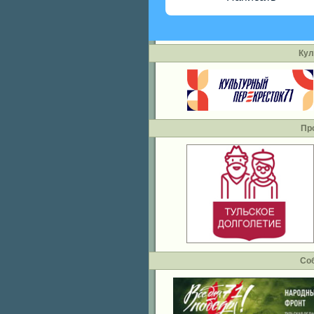
Кул
Пр
Со