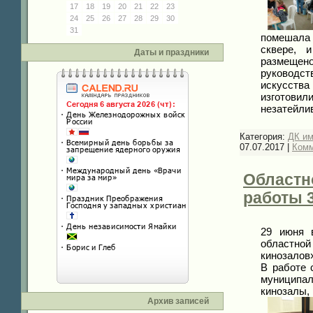
17
18
19
20
21
22
23
24
25
26
27
28
29
30
31
помешала 
сквере, 
Даты и праздники
размещен
руководст
искусства
изготовил
незатейли
Категория:
ДК и
07.07.2017
|
Комм
Областн
работы 
29 июня 
областной
кинозалов
В работе 
муниципал
кинозалы
Архив записей