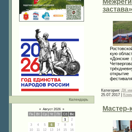
Межреги
застава
Ростовско
кую облас
«Донские 
Четверго
трёхдневн
открытие
фестивал
Категория:
ДК и
25.07.2017
|
Комм
Календарь
Мастер-
«
Август 2026
»
Пн
Вт
Ср
Чт
Пт
Сб
Вс
1
2
3
4
5
6
7
8
9
10
11
12
13
14
15
16