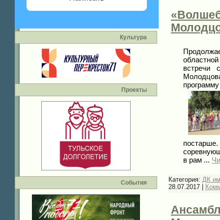
«Волшеб
Молодц
Культура
Продолжа
областной
встречи 
Молодцова
программ
Проекты
постарше.
соревнующ
в рам
...
Чи
Категория:
ДК и
События
28.07.2017
|
Комм
Ансамбл