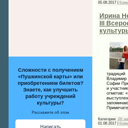
05.08.2017
|
Комм
Ирина Н
III Все
культуры
Сложности с получением
традиций 
«Пушкинской карты» или
Владимир 
приобретением билетов?
Софии Пре
и участни
Знаете, как улучшить
отметив: 
работу учреждений
выступлен
культуры?
запоминаю
Примечате
Расскажите об этом
Категория:
ДК и
01.08.2017
|
Комм
Написать