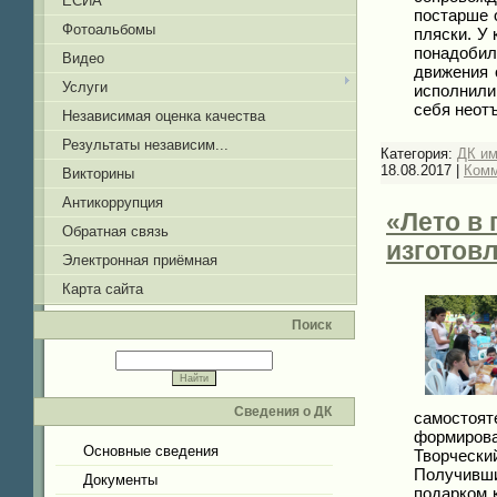
ЕСИА
постарше 
Фотоальбомы
пляски. У 
понадобил
Видео
движения 
Услуги
исполнили
себя неот
Независимая оценка качества
Результаты независим...
Категория:
ДК и
18.08.2017
|
Комм
Викторины
Антикоррупция
«Лето в 
Обратная связь
изготов
Электронная приёмная
Карта сайта
Поиск
Сведения о ДК
самостоя
формиров
Основные сведения
Творчески
Получивши
Документы
подарком 