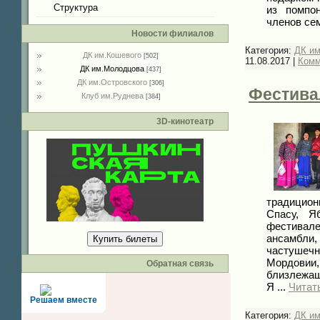
Структура
из помпо
членов се
Новости филиалов
Категория:
ДК и
ДК им.Кошевого
[502]
11.08.2017
|
Комм
ДК им.Молодцова
[437]
ДК им.Островского
[306]
Фестива
Клуб им.Руднева
[384]
3D-кинотеатр
традицио
Спасу, Я
фестива
ансамбли
Купить билеты
частушечн
Мордовии
Обратная связь
близлежащ
Я
...
Читат
Решаем вместе
Категория:
ДК и