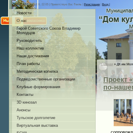
Четверг, 06.08.2026, 22:05 |
Приветствую Вас
Гость
|
Регистрация
|
Вход |
Новости
О нас
Герой Советского Союза Владимир
Молодцов
Руководитель
Наш коллектив
Наши достижения
План работы
Главная
»
ДК им.Мол
Методическая копилка
Проект «
Подведомственные организации
по-наше
Клубные формирования
Контакты
3D кинозал
Анонсы
Тульское долголетие
Виртуальная выставка
сопровож