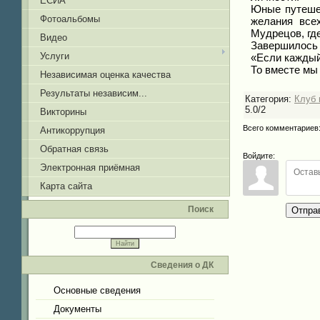
ЕСИА
Юные путешес
Фотоальбомы
желания все
Мудрецов, гд
Видео
Завершилось 
Услуги
«Если каждый 
То вместе мы
Независимая оценка качества
Результаты независим...
Категория
:
Клуб 
5.0
/
2
Викторины
Всего комментариев
Антикоррупция
Обратная связь
Войдите:
Электронная приёмная
Карта сайта
Поиск
Отпра
Сведения о ДК
Основные сведения
Документы