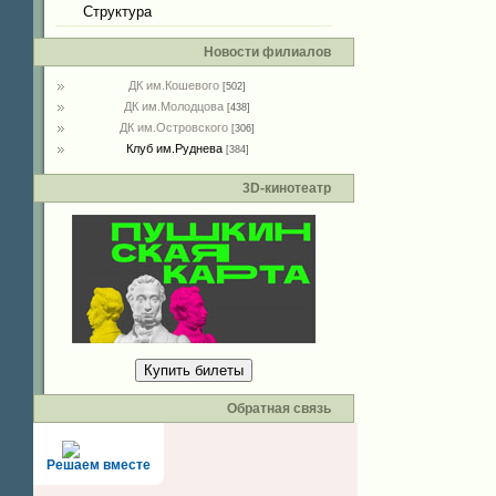
Структура
Новости филиалов
ДК им.Кошевого
[502]
ДК им.Молодцова
[438]
ДК им.Островского
[306]
Клуб им.Руднева
[384]
3D-кинотеатр
Купить билеты
Обратная связь
Решаем вместе