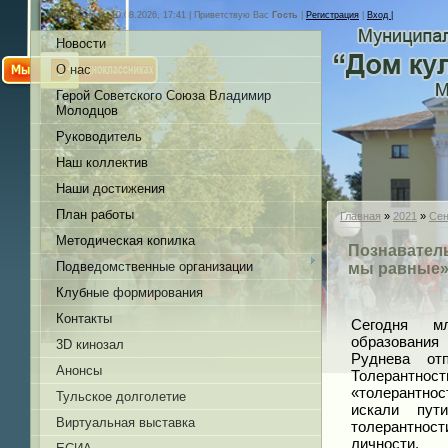
Понедельник, 10.08.2026, 17:41 |
Приветствую Вас
Гость
|
Регистрация
|
Вход |
Новости
О нас
Герой Советского Союза Владимир
Молодцов
Руководитель
Наш коллектив
Наши достижения
План работы
Главная
»
2021
»
Сен
Методическая копилка
Познаватель
Подведомственные организации
мы равные
Клубные формирования
Контакты
Сегодня м
образования
3D кинозал
Руднева от
Анонсы
Толерантно
«толерантнос
Тульское долголетие
искали пут
Виртуальная выставка
толерантност
личности.