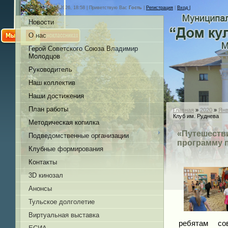
Суббота, 08.08.2026, 18:58 |
Приветствую Вас
Гость
|
Регистрация
|
Вход |
Новости
О нас
Герой Советского Союза Владимир
Молодцов
Руководитель
Наш коллектив
Наши достижения
План работы
Главная
»
2020
»
Янв
Клуб им. Руднева
Методическая копилка
«Путешестви
Подведомственные организации
программу п
Клубные формирования
Контакты
3D кинозал
Анонсы
Тульское долголетие
Виртуальная выставка
ребятам со