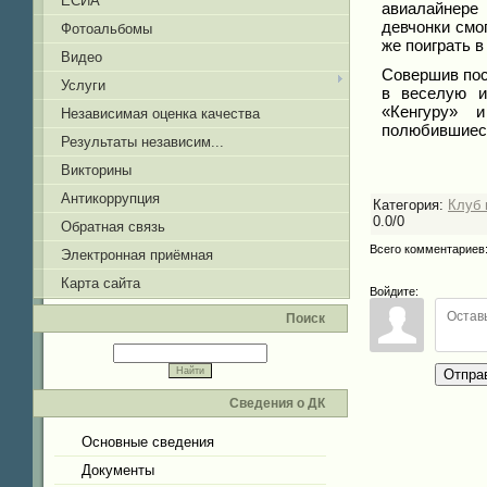
ЕСИА
авиалайнере
девчонки смо
Фотоальбомы
же поиграть в
Видео
Совершив пос
Услуги
в веселую и
«Кенгуру» 
Независимая оценка качества
полюбившиеся
Результаты независим...
Викторины
Антикоррупция
Категория
:
Клуб 
0.0
/
0
Обратная связь
Всего комментариев
Электронная приёмная
Карта сайта
Войдите:
Поиск
Отпра
Сведения о ДК
Основные сведения
Документы