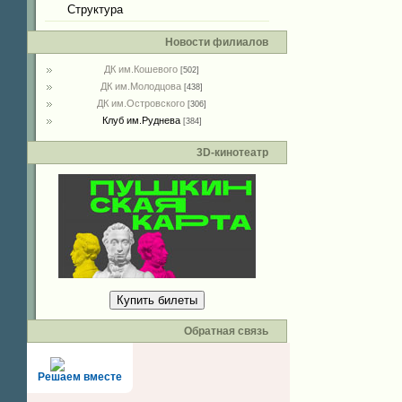
Структура
Новости филиалов
ДК им.Кошевого
[502]
ДК им.Молодцова
[438]
ДК им.Островского
[306]
Клуб им.Руднева
[384]
3D-кинотеатр
Купить билеты
Обратная связь
Решаем вместе