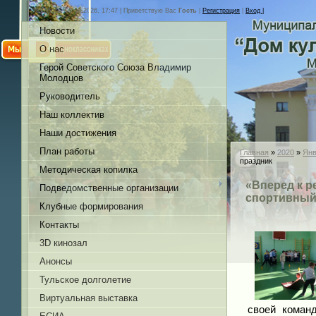
Суббота, 08.08.2026, 17:47 |
Приветствую Вас
Гость
|
Регистрация
|
Вход |
Новости
О нас
Герой Советского Союза Владимир
Молодцов
Руководитель
Наш коллектив
Наши достижения
План работы
Главная
»
2020
»
Янв
праздник
Методическая копилка
«Вперед к р
Подведомственные организации
спортивный
Клубные формирования
Контакты
3D кинозал
Анонсы
Тульское долголетие
Виртуальная выставка
своей коман