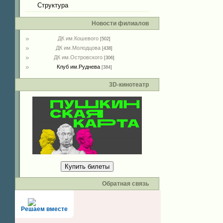
Структура
Новости филиалов
ДК им.Кошевого
[502]
ДК им.Молодцова
[438]
ДК им.Островского
[306]
Клуб им.Руднева
[384]
3D-кинотеатр
Купить билеты
Обратная связь
Решаем вместе