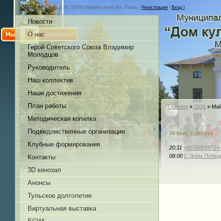
Суббота, 08.08.2026, 18:06 |
Приветствую Вас
Гость
|
Регистрация
|
Вход |
Новости
О нас
Герой Советского Союза Владимир
Молодцов
Руководитель
Наш коллектив
Наши достижения
План работы
Главная
»
2026
»
Ма
Методическая копилка
Подведомственные организации
09 Мая, Суббота
Клубные формирования
20:11
«ФЛАМИНГО» пр
08:00
С Днём Побед
Контакты
3D кинозал
Анонсы
Тульское долголетие
Виртуальная выставка