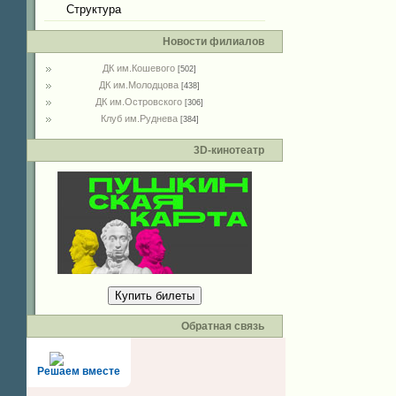
Структура
Новости филиалов
ДК им.Кошевого
[502]
ДК им.Молодцова
[438]
ДК им.Островского
[306]
Клуб им.Руднева
[384]
3D-кинотеатр
Купить билеты
Обратная связь
Решаем вместе