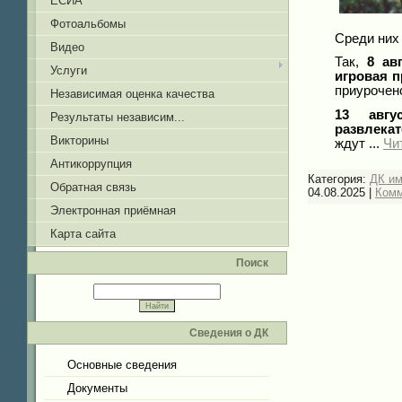
ЕСИА
Фотоальбомы
Среди них
Видео
Так,
8 ав
Услуги
игровая 
приурочено
Независимая оценка качества
13 авгус
Результаты независим...
развлека
Викторины
ждут
...
Чи
Антикоррупция
Категория:
ДК и
Обратная связь
04.08.2025
|
Комм
Электронная приёмная
Карта сайта
Поиск
Сведения о ДК
Основные сведения
Документы