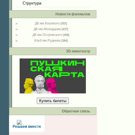
Структура
Новости филиалов
ДК им.Кошевого
[502]
ДК им.Молодцова
[437]
ДК им.Островского
[306]
Клуб им.Руднева
[384]
3D-кинотеатр
Купить билеты
Обратная связь
Решаем вместе