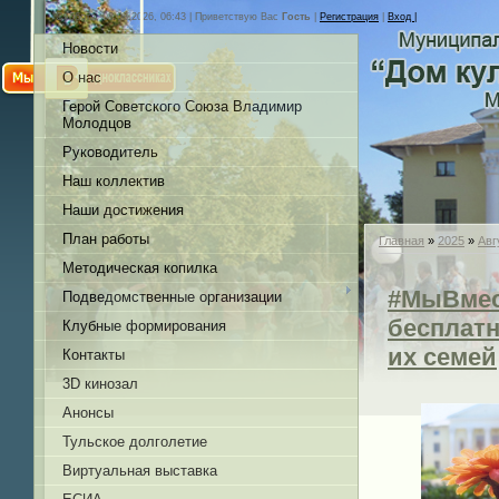
Суббота, 08.08.2026, 06:43 |
Приветствую Вас
Гость
|
Регистрация
|
Вход |
Новости
О нас
Герой Советского Союза Владимир
Молодцов
Руководитель
Наш коллектив
Наши достижения
План работы
Главная
»
2025
»
Авг
Методическая копилка
#МыВмес
Подведомственные организации
бесплатн
Клубные формирования
их семей
Контакты
3D кинозал
Анонсы
Тульское долголетие
Виртуальная выставка