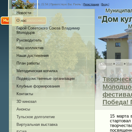
Четверг, 06.08.2026, 21:54 |
Приветствую Вас
Гость
|
Регистрация
|
Вход |
Новости
О нас
Герой Советского Союза Владимир
Молодцов
Руководитель
Наш коллектив
Наши достижения
План работы
Главная
»
2020
»
Ма
Методическая копилка
Творческ
Подведомственные организации
Молодцов
Клубные формирования
фестивал
Контакты
Победа! 
3D кинозал
Анонсы
15 марта 
Тульское долголетие
стартова
Виртуальная выставка
творчеств
посвяще