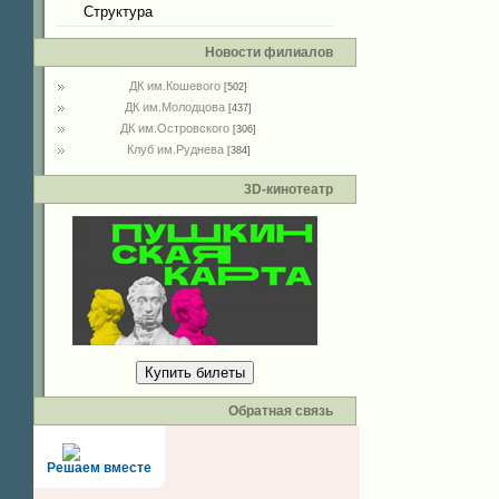
Структура
Новости филиалов
ДК им.Кошевого
[502]
ДК им.Молодцова
[437]
ДК им.Островского
[306]
Клуб им.Руднева
[384]
3D-кинотеатр
Купить билеты
Обратная связь
Решаем вместе