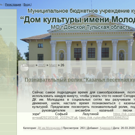
ть
|
Регистрация
|
Вход |
р
Главная
»
2020
»
Март
»
26
Познавательный ролик "Казачья песенная к
Сейчас самое подходящее время для самообразования, поэт
использовать каждую минуту, чтобы узнать что-то новое! Сегодн
ДК им. Молодцова в социальных сетях мы разучивали т
движения, шили, настало время познакомиться с казачь
культурой. Предлагаем посмотреть познавательный ролик, по
руководителем ансамбля казачьей песни 
зори" Софьей Лазутиной
https://vk.co
w=wall292183198_2033%2Fall
,
https://ok.ru/profile/565530662512
Категория:
ДК им.Молодцова
|
Просмотров:
263
|
Добавил:
Админка
|
Дата:
26.03.2020