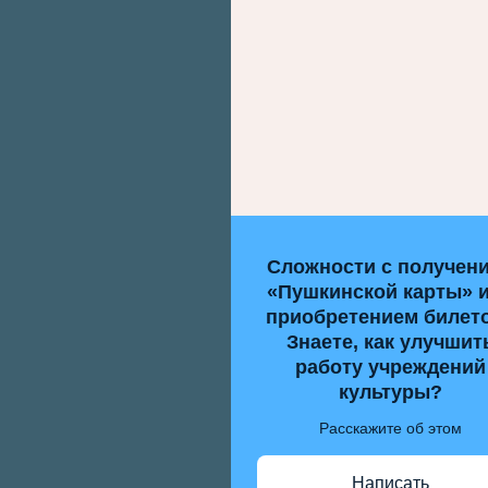
Сложности с получен
«Пушкинской карты» 
приобретением билет
Знаете, как улучшит
работу учреждений
культуры?
Расскажите об этом
Написать