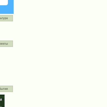
ьтура
оекты
бытия