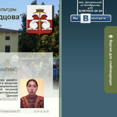
Версия для слабовидящих
ультура"
ому давайте
я в аккаунтах
анцевальные
ей песенной
дготовленный
"Донские
m/id292183198?
|
Комментарии (0)