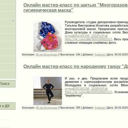
Онлайн мастер-класс по шитью "Многоразов
гигиеническая маска"
Руководитель студии декоративно-прикла
Татьяна Викторовна Игнатова разработал
многоразовой маски. Предлагаем присое
Дома культуры в социальных сетях Вк
w=wall292183198_2032%2Fall
и Од
https://ok.ru/profile/565530662512
. Весь про
сложные операции снабжены фото.
Категория:
ДК им.Молодцова
|
Просмотров:
244
|
Добавил:
Админка
|
Дата:
26.03.2020
Онлайн мастер-класс по народному танцу "
И раз, и два. Предлагаем всем прод
движения с хореографическим ансамбле
Поиск
Молодцова в социальных сетях ВКо
w=wall292183198_2030%2Fall
и Од
https://ok.ru/profile/565530662512
. Усложня
"верёвочку".
 о ДК
Категория:
ДК им.Молодцова
|
Просмотров:
355
|
Добавил:
Админка
|
Дата:
26.03.2020