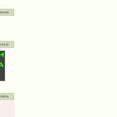
иалов
театр
связь