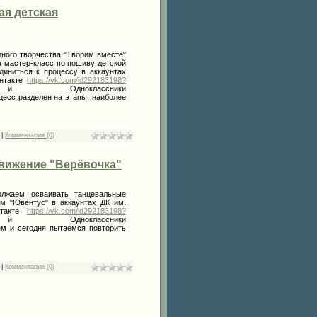
ая детская
дного творчества "Творим вместе"
а мастер-класс по пошиву детской
диниться к процессу в аккаунтах
онтакте
https://vk.com/id292183198?
ноклассники
цесс разделен на этапы, наиболее
|
Комментарии (0)
Движение "Верёвочка"
олжаем осваивать танцевальные
м "Ювентус" в аккаунтах ДК им.
нтакте
https://vk.com/id292183198?
ноклассники
ем и сегодня пытаемся повторить
|
Комментарии (0)