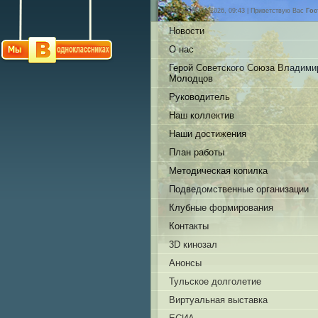
Четверг, 06.08.2026, 09:43 |
Приветствую Вас
Гос
Новости
О нас
Герой Советского Союза Владими
Молодцов
Руководитель
Наш коллектив
Наши достижения
План работы
Методическая копилка
Подведомственные организации
Клубные формирования
Контакты
3D кинозал
Анонсы
Тульское долголетие
Виртуальная выставка