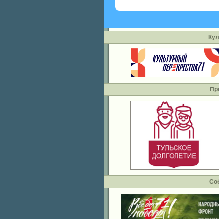
Кул
Пр
Со