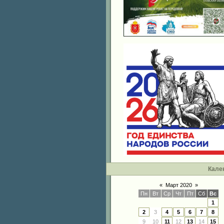
Кале
«
Март 2020
»
Пн
Вт
Ср
Чт
Пт
Сб
Вс
1
2
3
4
5
6
7
8
9
10
11
12
13
14
15