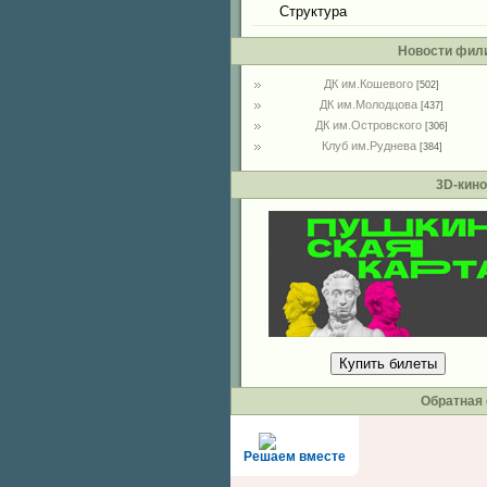
Структура
Новости фил
ДК им.Кошевого
[502]
ДК им.Молодцова
[437]
ДК им.Островского
[306]
Клуб им.Руднева
[384]
3D-кино
Купить билеты
Обратная 
Решаем вместе