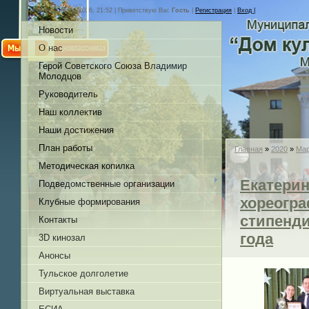
Четверг, 06.08.2026, 21:52 |
Приветствую Вас
Гость
|
Регистрация
|
Вход |
Новости
О нас
Герой Советского Союза Владимир
Молодцов
Руководитель
Наш коллектив
Наши достижения
План работы
Главная
»
2020
»
Ма
Методическая копилка
Екатерин
Подведомственные организации
хореогра
Клубные формирования
стипенди
Контакты
года
3D кинозал
Анонсы
Тульское долголетие
Виртуальная выставка