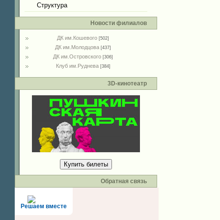
Структура
Новости филиалов
ДК им.Кошевого
[502]
ДК им.Молодцова
[437]
ДК им.Островского
[306]
Клуб им.Руднева
[384]
3D-кинотеатр
Купить билеты
Обратная связь
Решаем вместе