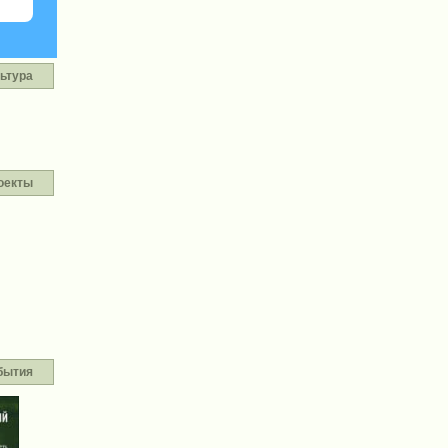
ьтура
оекты
бытия