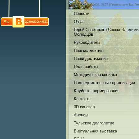
Пятница, 07.08.2026, 05:57 |
Приветствую Вас
Го
Новости
О нас
Герой Советского Союза Владими
Молодцов
Руководитель
Наш коллектив
Наши достижения
План работы
Методическая копилка
Подведомственные организации
Клубные формирования
Контакты
3D кинозал
Анонсы
Тульское долголетие
Виртуальная выставка