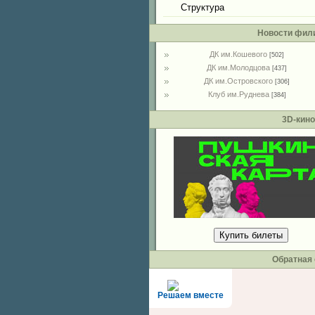
Структура
Новости фил
ДК им.Кошевого
[502]
ДК им.Молодцова
[437]
ДК им.Островского
[306]
Клуб им.Руднева
[384]
3D-кино
Купить билеты
Обратная 
Решаем вместе