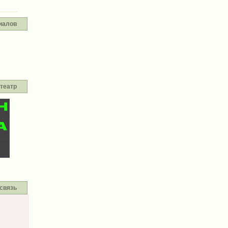
иалов
театр
связь