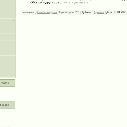
Об этой и других св
...
Читать дальше »
Категория:
ДК им.Молодцова
|
Просмотров:
261
|
Добавил:
Админка
|
Дата:
07.01.2021
Поиск
 о ДК