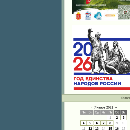
Кале
«
Январь 2021
»
Пн
Вт
Ср
Чт
Пт
Сб
Вс
1
2
3
4
5
6
7
8
9
10
11
12
13
14
15
16
17