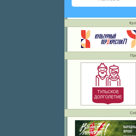
Кул
Пр
Со