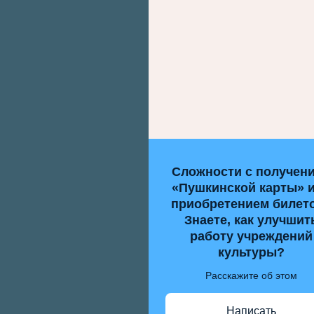
Сложности с получен
«Пушкинской карты» 
приобретением билет
Знаете, как улучшит
работу учреждений
культуры?
Расскажите об этом
Написать