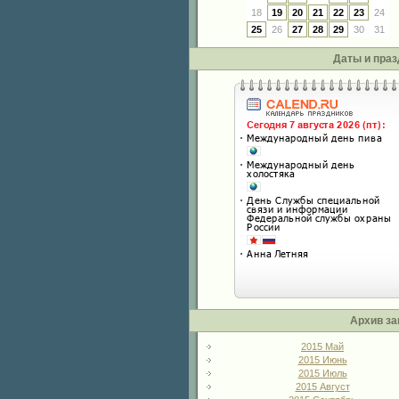
18
19
20
21
22
23
24
25
26
27
28
29
30
31
Даты и праз
Архив за
2015 Май
2015 Июнь
2015 Июль
2015 Август