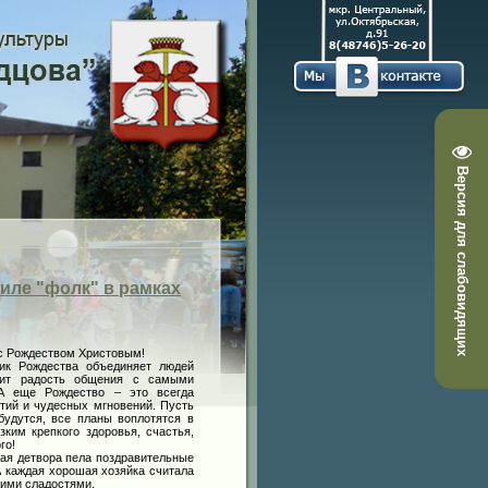
Версия для слабовидящих
иле "фолк" в рамках
 с Рождеством Христовым!
ик Рождества объединяет людей
рит радость общения с самыми
А еще Рождество – это всегда
тий и чудесных мгновений. Пусть
удутся, все планы воплотятся в
ким крепкого здоровья, счастья,
го!
ная детвора пела поздравительные
А каждая хорошая хозяйка считала
гими сладостями.