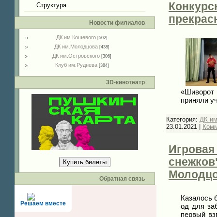
Конкурс
Структура
прекрасн
Новости филиалов
ДК им.Кошевого
[502]
ДК им.Молодцова
[438]
ДК им.Островского
[306]
Клуб им.Руднева
[384]
3D-кинотеатр
«Шиворот 
приняли у
Категория:
ДК им
23.01.2021
|
Комм
Игровая
снежков
Купить билеты
Молодц
Обратная связь
Казалось б
Решаем вместе
од для за
первый вз