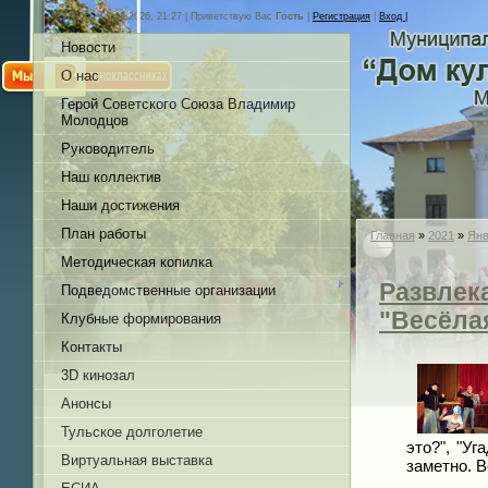
Суббота, 08.08.2026, 21:27 |
Приветствую Вас
Гость
|
Регистрация
|
Вход |
Новости
О нас
Герой Советского Союза Владимир
Молодцов
Руководитель
Наш коллектив
Наши достижения
План работы
Главная
»
2021
»
Янв
Методическая копилка
Развлек
Подведомственные организации
"Весёлая
Клубные формирования
Контакты
3D кинозал
Анонсы
Тульское долголетие
это?", "У
Виртуальная выставка
заметно. 