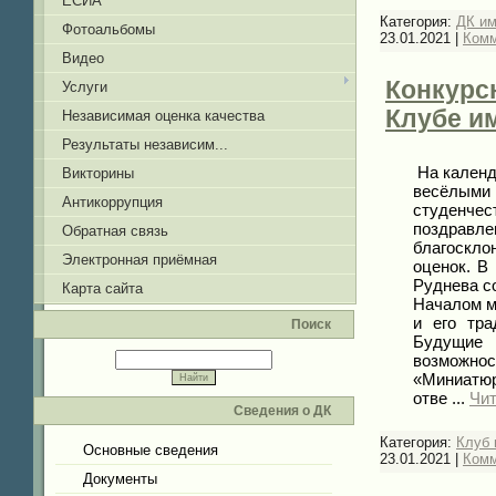
ЕСИА
Категория:
ДК им
Фотоальбомы
23.01.2021
|
Комм
Видео
Конкурсн
Услуги
Клубе и
Независимая оценка качества
Результаты независим...
На календа
Викторины
весёлыми 
Антикоррупция
студенчес
поздравле
Обратная связь
благоскл
Электронная приёмная
оценок. В
Руднева с
Карта сайта
Началом м
и его тра
Поиск
Будущие 
возможно
«Миниатюр
отве
...
Чит
Сведения о ДК
Категория:
Клуб 
Основные сведения
23.01.2021
|
Комм
Документы