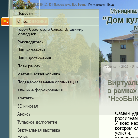
Суббота, 08.08.2026, 17:45 |
Приветствую Вас
Гость
|
Регистрация
|
Вход |
Новости
О нас
Герой Советского Союза Владимир
Молодцов
Руководитель
Наш коллектив
Наши достижения
План работы
Главная
»
2021
»
Янв
Методическая копилка
Виртуаль
Подведомственные организации
в рамках
Клубные формирования
"НеоБЫК
Контакты
3D кинозал
Самый уди
Анонсы
россиянам
Тульское долголетие
У всех на
котором с
Виртуальная выставка
успели,
староново