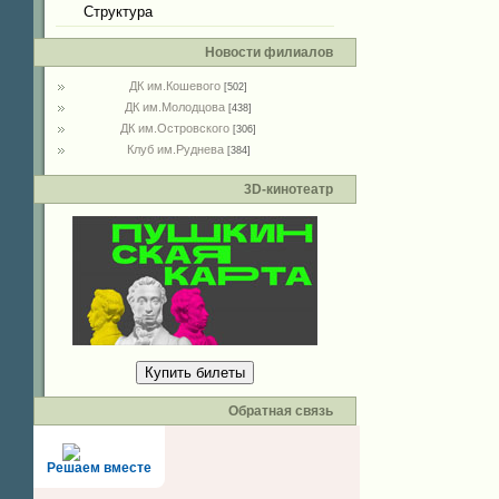
Структура
Новости филиалов
ДК им.Кошевого
[502]
ДК им.Молодцова
[438]
ДК им.Островского
[306]
Клуб им.Руднева
[384]
3D-кинотеатр
Купить билеты
Обратная связь
Решаем вместе