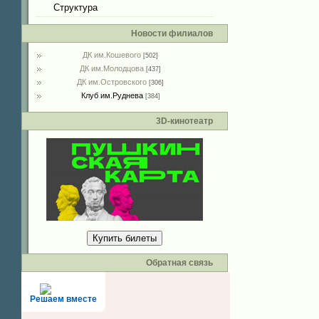
Структура
Новости филиалов
ДК им.Кошевого
[502]
ДК им.Молодцова
[437]
ДК им.Островского
[306]
Клуб им.Руднева
[384]
3D-кинотеатр
Купить билеты
Обратная связь
Решаем вместе