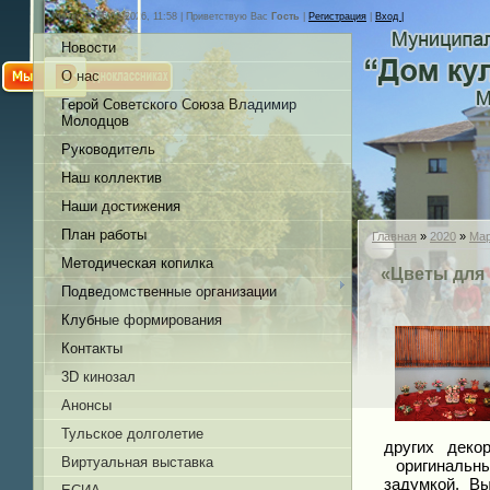
Четверг, 06.08.2026, 11:58 |
Приветствую Вас
Гость
|
Регистрация
|
Вход |
Новости
О нас
Герой Советского Союза Владимир
Молодцов
Руководитель
Наш коллектив
Наши достижения
План работы
Главная
»
2020
»
Ма
Методическая копилка
«Цветы для 
Подведомственные организации
Клубные формирования
Контакты
3D кинозал
Анонсы
Тульское долголетие
других деко
Виртуальная выставка
оригинальны
задумкой. В