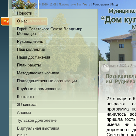
Воскресенье, 09.08.2026, 12:08 |
Приветствую Вас
Гость
|
Регистрация
|
Вход |
Новости
О нас
Герой Советского Союза Владимир
Молодцов
Руководитель
Наш коллектив
Наши достижения
План работы
Главная
»
2021
»
Янв
Методическая копилка
Познаватель
Подведомственные организации
им. Руднева
Клубные формирования
Контакты
27 января в 
возраста с
3D кинозал
программа н
Анонсы
началось вс
пришла гость
Тульское долголетие
имела ни м
Виртуальная выставка
дорожного 
Светофор, к