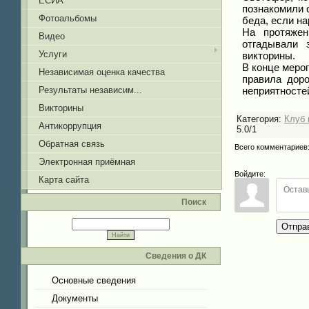
ЕСИА
познакомили 
Фотоальбомы
беда, если н
На протяжен
Видео
отгадывали 
Услуги
викторины.
В конце меро
Независимая оценка качества
правила доро
неприятносте
Результаты независим...
Викторины
Категория
:
Клуб 
Антикоррупция
5.0
/
1
Обратная связь
Всего комментариев
Электронная приёмная
Войдите:
Карта сайта
Поиск
Отпра
Сведения о ДК
Основные сведения
Документы