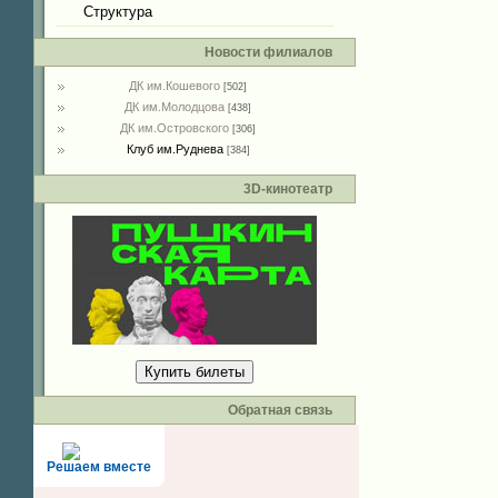
Структура
Новости филиалов
ДК им.Кошевого
[502]
ДК им.Молодцова
[438]
ДК им.Островского
[306]
Клуб им.Руднева
[384]
3D-кинотеатр
Купить билеты
Обратная связь
Решаем вместе