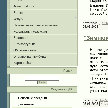
ЕСИА
Марии Хан
Варвары И
Фотоальбомы
Нины Муха
Видео
со своей в
Услуги
Категория:
ДК и
Независимая оценка качества
05.01.2023
Результаты независим...
"Зимнюю
Викторины
Антикоррупция
На площад
Обратная связь
мальчише
Электронная приёмная
вместе 
отправи
Карта сайта
путешеств
дети отве
Поиск
загадки. 
«Пингвины
смекалку
станцева
Сведения о ДК
участники
Основные сведения
Категория:
Клуб 
05.01.2023
|
Комм
Документы