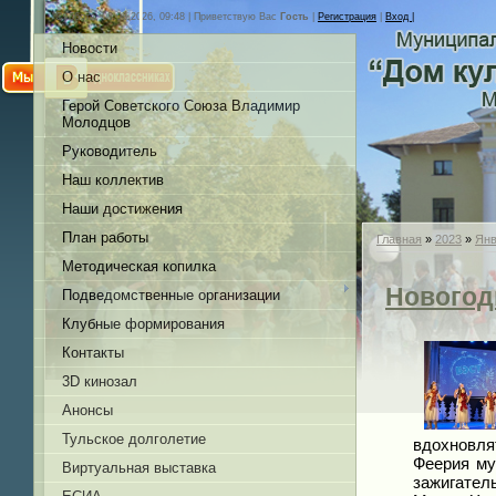
Суббота, 08.08.2026, 09:48 |
Приветствую Вас
Гость
|
Регистрация
|
Вход |
Новости
О нас
Герой Советского Союза Владимир
Молодцов
Руководитель
Наш коллектив
Наши достижения
План работы
Главная
»
2023
»
Янв
Методическая копилка
Новогод
Подведомственные организации
Клубные формирования
Контакты
3D кинозал
Анонсы
Тульское долголетие
вдохновлят
Феерия му
Виртуальная выставка
зажигател