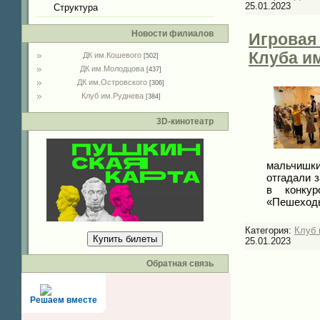
25.01.2023
Структура
Новости филиалов
Игровая 
Клуба и
ДК им.Кошевого
[502]
ДК им.Молодцова
[437]
ДК им.Островского
[306]
Клуб им.Руднева
[384]
3D-кинотеатр
мальчишки
отгадали 
в конкур
«Пешеходы
Категория:
Клуб 
Купить билеты
25.01.2023
Обратная связь
Решаем вместе