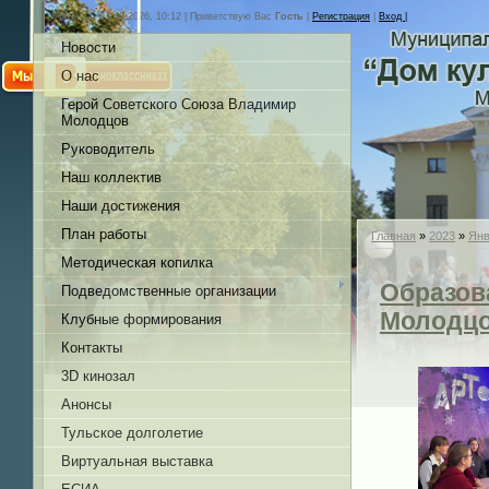
Пятница, 07.08.2026, 10:12 |
Приветствую Вас
Гость
|
Регистрация
|
Вход |
Новости
О нас
Герой Советского Союза Владимир
Молодцов
Руководитель
Наш коллектив
Наши достижения
План работы
Главная
»
2023
»
Янв
Методическая копилка
Образов
Подведомственные организации
Молодц
Клубные формирования
Контакты
3D кинозал
Анонсы
Тульское долголетие
Виртуальная выставка