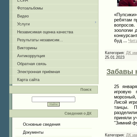
ЕСИА
Фотоальбомы
«Пупсики
Видео
ребятам п
Услуги
вопросов.
зоологии 
Независимая оценка качества
конкурсан
Результаты независим...
буд
...
Чит
Викторины
Категория:
ДК и
Антикоррупция
25.01.2023
Обратная связь
Забавы 
Электронная приёмная
Карта сайта
25 январ
Поиск
игровую 
морозный
Лисой игр
танцы. П
разделили
Сведения о ДК
приняли уч
"Зимний фу
Основные сведения
Документы
Категория:
ДК им