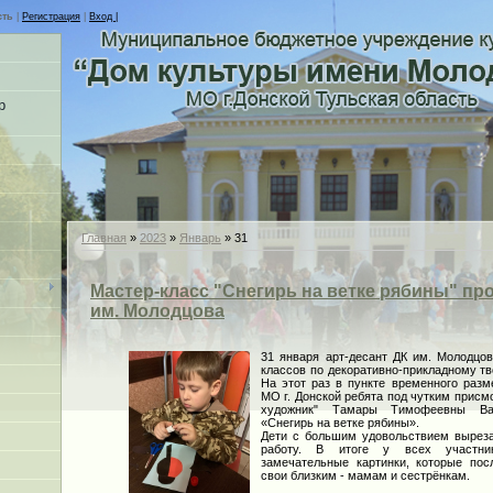
сть
|
Регистрация
|
Вход |
р
Главная
»
2023
»
Январь
»
31
Мастер-класс "Снегирь на ветке рябины" пр
им. Молодцова
31 января арт-десант ДК им. Молодцо
классов по декоративно-прикладному тв
На этот раз в пункте временного разм
МО г. Донской ребята под чутким прис
художник" Тамары Тимофеевны Ва
«Снегирь на ветке рябины».
Дети с большим удовольствием выреза
работу. В итоге у всех участник
замечательные картинки, которые пос
свои близким - мамам и сестрёнкам.