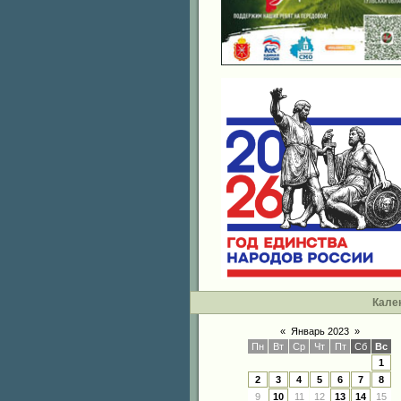
Кале
«
Январь 2023
»
Пн
Вт
Ср
Чт
Пт
Сб
Вс
1
2
3
4
5
6
7
8
9
10
11
12
13
14
15