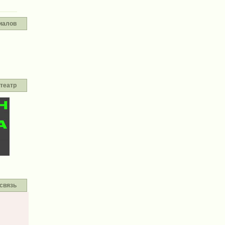
иалов
театр
связь