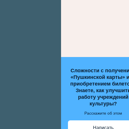
Сложности с получен
«Пушкинской карты» 
приобретением билет
Знаете, как улучшит
работу учреждений
культуры?
Расскажите об этом
Написать