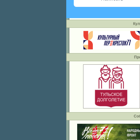
Кул
Пр
Со