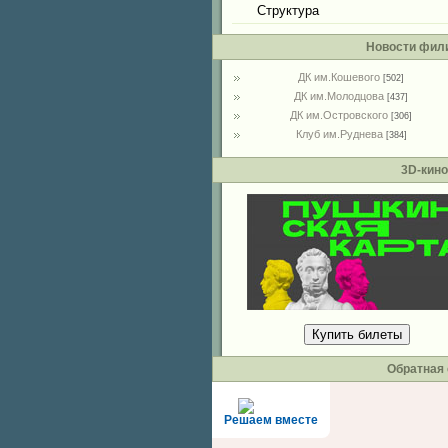
Структура
Новости фил
ДК им.Кошевого
[502]
ДК им.Молодцова
[437]
ДК им.Островского
[306]
Клуб им.Руднева
[384]
3D-кино
Купить билеты
Обратная 
Решаем вместе