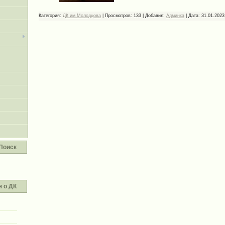
Категория:
ДК им.Молодцова
|
Просмотров:
133
|
Добавил:
Админка
|
Дата:
31.01.2023
Поиск
 о ДК