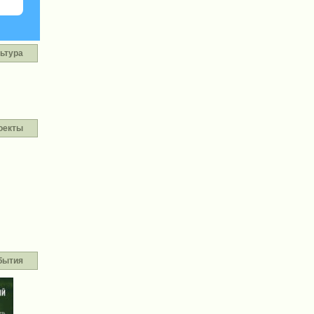
ьтура
оекты
бытия