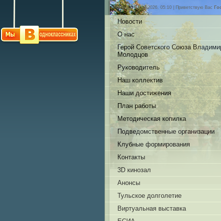
Пятница, 07.08.2026, 05:10 |
Приветствую Вас
Го
Новости
О нас
Герой Советского Союза Владими
Молодцов
Руководитель
Наш коллектив
Наши достижения
План работы
Методическая копилка
Подведомственные организации
Клубные формирования
Контакты
3D кинозал
Анонсы
Тульское долголетие
Виртуальная выставка