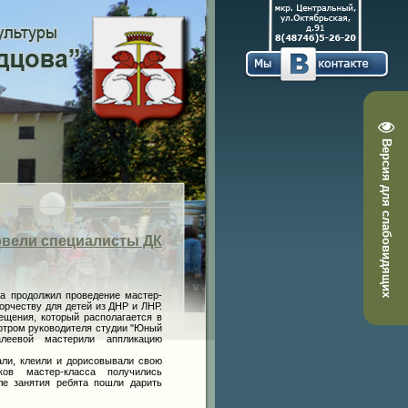
Версия для слабовидящих
овели специалисты ДК
ва продолжил проведение мастер-
орчеству для детей из ДНР и ЛНР.
ещения, который располагается в
мотром руководителя студии "Юный
леевой мастерили аппликацию
ли, клеили и дорисовывали свою
ов мастер-класса получились
ле занятия ребята пошли дарить