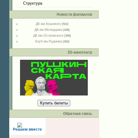
Структура
Новости филиалов
ДК им.Кошевого
[502]
ДК им.Молодцова
[438]
ДК им.Островского
[306]
Клуб им.Руднева
[384]
3D-кинотеатр
Купить билеты
Обратная связь
Решаем вместе