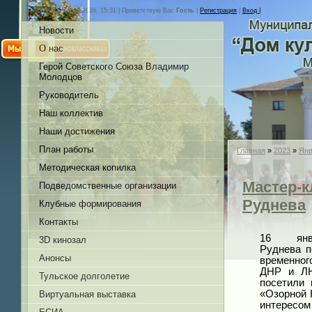
Суббота, 08.08.2026, 15:31 |
Приветствую Вас
Гость
|
Регистрация
|
Вход |
Новости
О нас
Герой Советского Союза Владимир
Молодцов
Руководитель
Наш коллектив
Наши достижения
План работы
Главная
»
2023
»
Янв
Методическая копилка
Мастер-к
Подведомственные организации
Руднева
Клубные формирования
Контакты
16 янв
3D кинозал
Руднева п
Анонсы
временно
ДНР и ЛН
Тульское долголетие
посетили 
«Озорной 
Виртуальная выставка
интересом