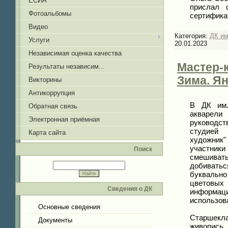
ЕСИА
прислал 
Фотоальбомы
сертифика
Видео
Категория:
ДК и
Услуги
20.01.2023
Независимая оценка качества
Мастер-
Результаты независим...
Зима. Я
Викторины
Антикоррупция
В ДК им.
Обратная связь
акварели 
Электронная приёмная
руко
студией 
Карта сайта
художни
участники
Поиск
смешивать
добиватьс
буквальн
цветовых
Сведения о ДК
информаци
использов
Основные сведения
Старшекл
Документы
живопись 