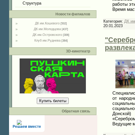
Структура
работы эт
Время мас
Новости филиалов
Категория:
ДК и
ДК им.Кошевого
[502]
20.01.2023
ДК им.Молодцова
[437]
ДК им.Островского
[306]
"Серебр
Клуб им.Руднева
[384]
развлек
3D-кинотеатр
Специалис
от народн
Купить билеты
социаль
социальн
Обратная связь
Донской)
«Серебром
Ведущие 
Решаем вместе