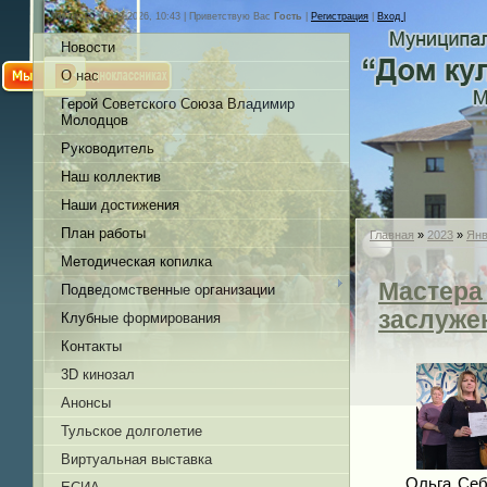
Пятница, 07.08.2026, 10:43 |
Приветствую Вас
Гость
|
Регистрация
|
Вход |
Новости
О нас
Герой Советского Союза Владимир
Молодцов
Руководитель
Наш коллектив
Наши достижения
План работы
Главная
»
2023
»
Янв
Методическая копилка
Мастера
Подведомственные организации
заслуже
Клубные формирования
Контакты
3D кинозал
Анонсы
Тульское долголетие
Виртуальная выставка
Ольга Себ