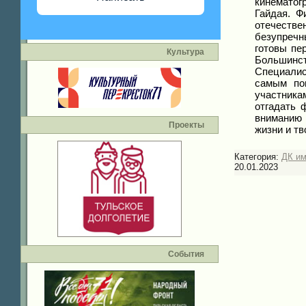
кинематог
Гайдая. Ф
отечест
безупречн
готовы пе
Культура
Большинс
Специалис
самым по
участника
отгадать 
вниманию
Проекты
жизни и тв
Категория:
ДК им
20.01.2023
События