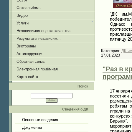
ЕСИА
Фотоальбомы
"ДК им.М
Видео
победител
Услуги
Однако в
противост
Независимая оценка качества
приславши
Результаты независим...
пятницу 20
Викторины
Категория:
ДК и
Антикоррупция
17.01.2023
Обратная связь
"Раз в к
Электронная приёмная
програм
Карта сайта
Поиск
17 января
посетили 
размещени
ребятам о
Сведения о ДК
играли на 
конкурса
Основные сведения
Барыня",
мероприя
Документы
традициях