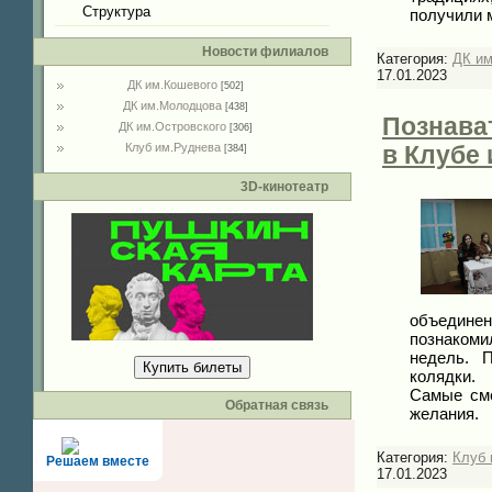
Структура
получили 
Новости филиалов
Категория:
ДК им
17.01.2023
ДК им.Кошевого
[502]
ДК им.Молодцова
[438]
Познава
ДК им.Островского
[306]
Клуб им.Руднева
в Клубе 
[384]
3D-кинотеатр
объедин
познаком
недель. 
Купить билеты
колядки.
Самые сме
Обратная связь
желания.
Категория:
Клуб 
Решаем вместе
17.01.2023