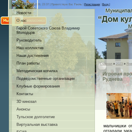
Пятница, 07.08.2026, 23:37 |
Приветствую Вас
Гость
|
Регистрация
|
Вход |
Новости
О нас
Герой Советского Союза Владимир
Молодцов
Руководитель
Наш коллектив
Наши достижения
План работы
Главная
»
2023
»
Янв
Методическая копилка
Игровая про
Подведомственные организации
Руднева
Клубные формирования
Контакты
3D кинозал
Анонсы
Тульское долголетие
Виртуальная выставка
мальчишки о
отгадали заг