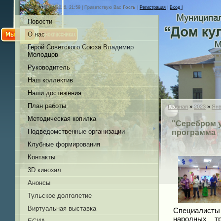
Четверг, 06.08.2026, 21:59 |
Приветствую Вас
Гость
|
Регистрация
|
Вход |
Новости
О нас
Герой Советского Союза Владимир
Молодцов
Руководитель
Наш коллектив
Наши достижения
План работы
Главная
»
2023
»
Янв
Методическая копилка
"Серебром у
Подведомственные организации
программа
Клубные формирования
Контакты
3D кинозал
Анонсы
Тульское долголетие
Виртуальная выставка
Специалисты 
народных т