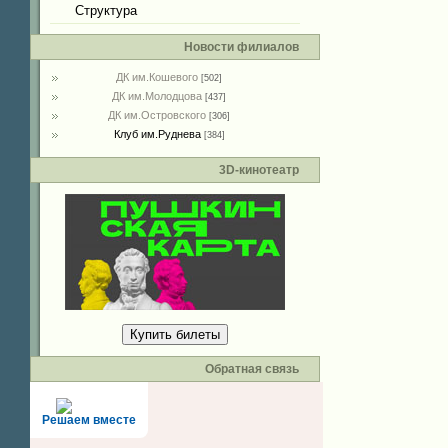
Структура
Новости филиалов
ДК им.Кошевого
[502]
ДК им.Молодцова
[437]
ДК им.Островского
[306]
Клуб им.Руднева
[384]
3D-кинотеатр
Купить билеты
Обратная связь
Решаем вместе