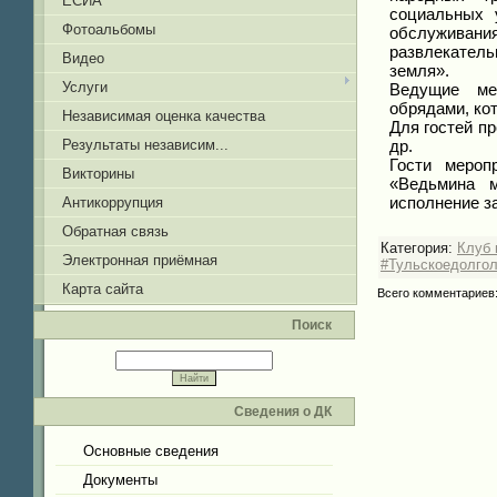
ЕСИА
социальных 
Фотоальбомы
обслуживания
развлекате
Видео
земля».
Услуги
Ведущие ме
обрядами, кот
Независимая оценка качества
Для гостей п
др.
Результаты независим...
Гости мероп
Викторины
«Ведьмина м
исполнение з
Антикоррупция
Обратная связь
Категория
:
Клуб 
Электронная приёмная
#Тульскоедолгол
Карта сайта
Всего комментариев
Поиск
Сведения о ДК
Основные сведения
Документы