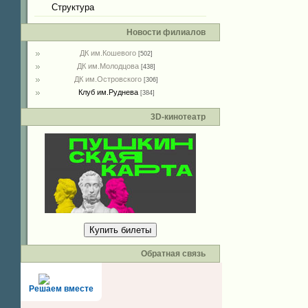
Структура
Новости филиалов
ДК им.Кошевого
[502]
ДК им.Молодцова
[438]
ДК им.Островского
[306]
Клуб им.Руднева
[384]
3D-кинотеатр
Купить билеты
Обратная связь
Решаем вместе