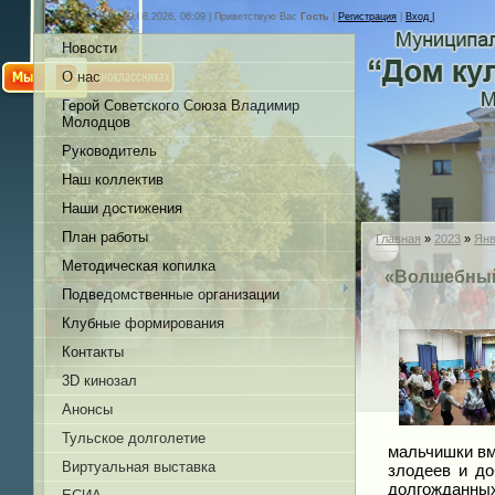
Воскресенье, 09.08.2026, 06:09 |
Приветствую Вас
Гость
|
Регистрация
|
Вход |
Новости
О нас
Герой Советского Союза Владимир
Молодцов
Руководитель
Наш коллектив
Наши достижения
План работы
Главная
»
2023
»
Янв
Методическая копилка
«Волшебный 
Подведомственные организации
Клубные формирования
Контакты
3D кинозал
Анонсы
Тульское долголетие
мальчишки вм
Виртуальная выставка
злодеев и до
долгожданных